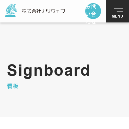
お問
い合
MENU
わせ
トップページ
サービス
Signboard
制作事例
看板
お客様の声
私たちの使命
お知らせ