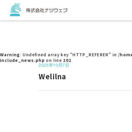
トップページ
サービス
コーポ
ECサイ
Warning
: Undefined array key "HTTP_REFERER" in
/home
チラシ
include_news.php
on line
202
販促ツ
2025年10月7日
パッケ
Welilna
看板
バスラ
Web
サービ
アクセ
SNS代
G-ma