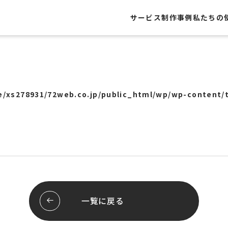
サービス
制作事例
私たちの
制作事例
レートサイト
Webサイト
ト
グラフィック
/xs278931/72web.co.jp/public_html/wp/wp-content/
・フライヤー
Webシステム
ール
ロゴ
ージ
パッケージ
屋外広告
ッピング
展示会
システム開発
ブランディング
スサイト
スレポート
お客様の声
一覧に戻る
行サポート
pセンタープライズ