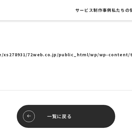
サービス
制作事例
私たちの
制作事例
レートサイト
Webサイト
ト
グラフィック
/xs278931/72web.co.jp/public_html/wp/wp-content/
・フライヤー
Webシステム
ール
ロゴ
ージ
パッケージ
屋外広告
ッピング
展示会
システム開発
ブランディング
スサイト
スレポート
お客様の声
一覧に戻る
行サポート
pセンタープライズ