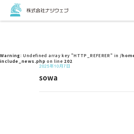
トップページ
サービス
コーポ
ECサイ
Warning
: Undefined array key "HTTP_REFERER" in
/home
チラシ
include_news.php
on line
202
販促ツ
2025年10月7日
パッケ
sowa
看板
バスラ
Web
サービ
アクセ
SNS代
G-ma