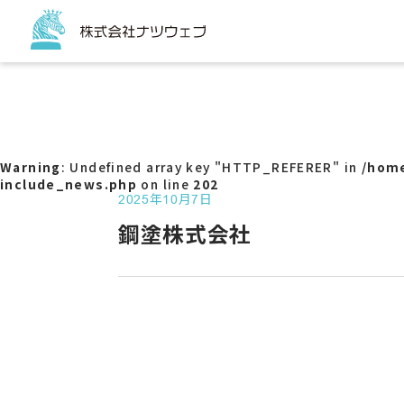
トップページ
サービス
コーポ
ECサイ
Warning
: Undefined array key "HTTP_REFERER" in
/home
チラシ
include_news.php
on line
202
販促ツ
2025年10月7日
パッケ
鋼塗株式会社
看板
バスラ
Web
サービ
アクセ
SNS代
G-ma