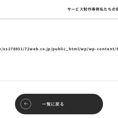
サービス
制作事例
私たちの
制作事例
レートサイト
Webサイト
ト
グラフィック
/xs278931/72web.co.jp/public_html/wp/wp-content/
・フライヤー
Webシステム
ール
ロゴ
ージ
パッケージ
屋外広告
ッピング
展示会
システム開発
ブランディング
スサイト
スレポート
お客様の声
一覧に戻る
行サポート
pセンタープライズ