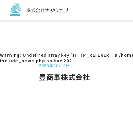
トップページ
サービス
コーポ
ECサイ
Warning
: Undefined array key "HTTP_REFERER" in
/home
チラシ
include_news.php
on line
202
販促ツ
2025年10月7日
パッケ
豊商事株式会社
看板
バスラ
Web
サービ
アクセ
SNS代
G-ma