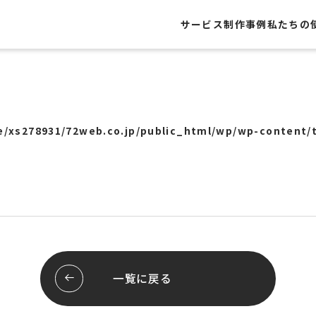
サービス
制作事例
私たちの
制作事例
レートサイト
Webサイト
ト
グラフィック
/xs278931/72web.co.jp/public_html/wp/wp-content/
・フライヤー
Webシステム
ール
ロゴ
ージ
パッケージ
屋外広告
ッピング
展示会
システム開発
ブランディング
スサイト
スレポート
お客様の声
一覧に戻る
行サポート
pセンタープライズ