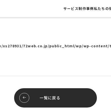
サービス
制作事例
私たちの
制作事例
レートサイト
Webサイト
ト
グラフィック
/xs278931/72web.co.jp/public_html/wp/wp-content/
・フライヤー
Webシステム
ール
ロゴ
ージ
パッケージ
屋外広告
ッピング
展示会
システム開発
ブランディング
スサイト
スレポート
お客様の声
一覧に戻る
行サポート
pセンタープライズ