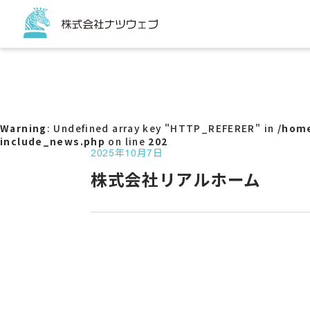
トップページ
サービス
コーポ
ECサイ
Warning
: Undefined array key "HTTP_REFERER" in
/home
チラシ
include_news.php
on line
202
販促ツ
2025年10月7日
パッケ
株式会社リアルホーム
看板
バスラ
Web
サービ
アクセ
SNS代
G-ma