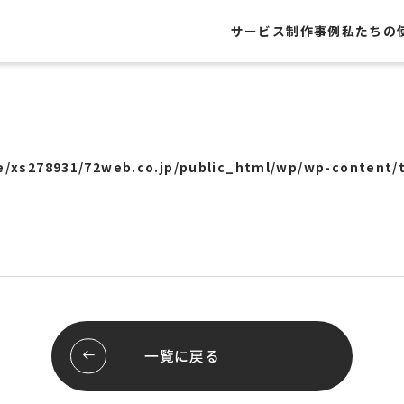
サービス
制作事例
私たちの
制作事例
レートサイト
Webサイト
ト
グラフィック
/xs278931/72web.co.jp/public_html/wp/wp-content/
・フライヤー
Webシステム
ール
ロゴ
ージ
パッケージ
屋外広告
ッピング
展示会
システム開発
ブランディング
スサイト
スレポート
お客様の声
一覧に戻る
行サポート
pセンタープライズ