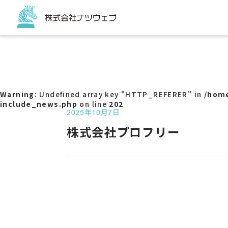
トップページ
サービス
コーポ
ECサイ
Warning
: Undefined array key "HTTP_REFERER" in
/home
チラシ
include_news.php
on line
202
販促ツ
2025年10月7日
パッケ
株式会社プロフリー
看板
バスラ
Web
サービ
アクセ
SNS代
G-ma