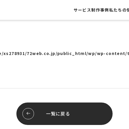
サービス
制作事例
私たちの
制作事例
レートサイト
Webサイト
ト
グラフィック
/xs278931/72web.co.jp/public_html/wp/wp-content/
・フライヤー
Webシステム
ール
ロゴ
ージ
パッケージ
屋外広告
ッピング
展示会
システム開発
ブランディング
スサイト
スレポート
お客様の声
一覧に戻る
行サポート
pセンタープライズ