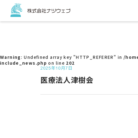
トップページ
サービス
コーポ
ECサイ
Warning
: Undefined array key "HTTP_REFERER" in
/home
チラシ
include_news.php
on line
202
販促ツ
2025年10月7日
パッケ
医療法人津樹会
看板
バスラ
Web
サービ
アクセ
SNS代
G-ma